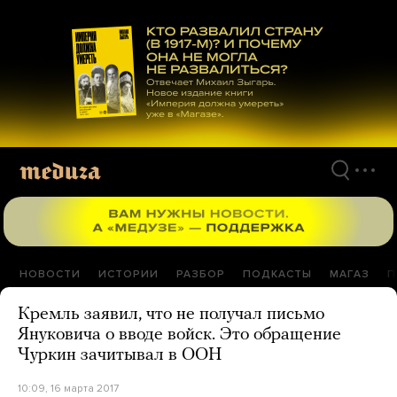
Перейти
к
материалам
НОВОСТИ
ИСТОРИИ
РАЗБОР
ПОДКАСТЫ
МАГАЗ
П
Кремль заявил, что не получал письмо
Януковича о вводе войск. Это обращение
Чуркин зачитывал в ООН
10:09, 16 марта 2017