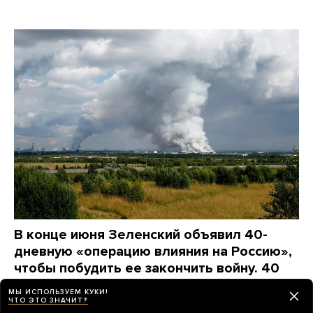
В конце июня Зеленский объявил 40-
дневную «операцию влияния на Россию»,
чтобы побудить ее закончить войну. 40
дней истекли. Что из этого вышло?
МЫ ИСПОЛЬЗУЕМ КУКИ!
Максимально коротко
ЧТО ЭТО ЗНАЧИТ?