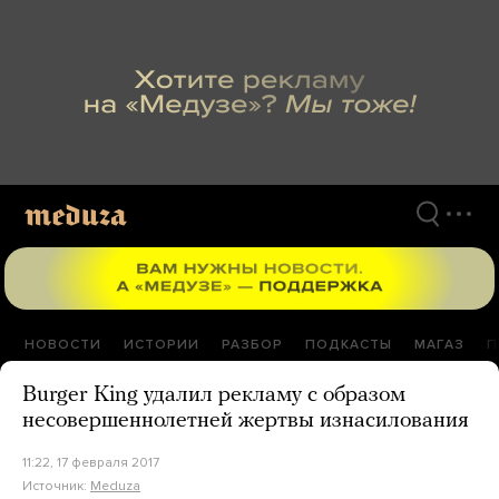
Перейти
к
материалам
НОВОСТИ
ИСТОРИИ
РАЗБОР
ПОДКАСТЫ
МАГАЗ
П
Burger King удалил рекламу с образом
несовершеннолетней жертвы изнасилования
11:22, 17 февраля 2017
Источник:
Meduza