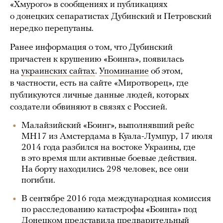
«Хмурого» в сообщениях и публикациях
о донецких сепаратистах Дубинский и Петровский
нередко перепутаны.
Ранее информация о том, что Дубинский
причастен к крушению «Боинга», появилась
на
украинских сайтах
.
Упоминание
об этом,
в частности, есть на сайте «Миротворец», где
публикуются личные данные людей, которых
создатели обвиняют в связях с Россией.
Малайзийский «Боинг», выполнявший рейс
MH17 из Амстердама в Куала-Лумпур, 17 июля
2014 года разбился на востоке Украины, где
в это время шли активные боевые действия.
На борту находились 298 человек, все они
погибли.
В сентябре 2016 года международная комиссия
по расследованию катастрофы «Боинга» под
Донецком представила предварительный