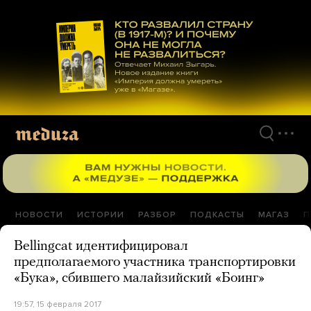
Перейти
к
материалам
НОВОСТИ
ИСТОРИИ
РАЗБОР
ПОДКАСТЫ
МАГАЗ
П
Bellingcat идентифицировал
предполагаемого участника транспортировки
«Бука», сбившего малайзийский «Боинг»
19:57, 15 февраля 2017