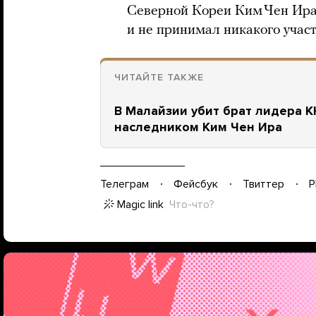
Северной Кореи Ким Чен Ира.
и не принимал никакого учас
ЧИТАЙТЕ ТАКЖЕ
В Малайзии убит брат лидера К
наследником Ким Чен Ира
Телеграм
Фейсбук
Твиттер
P
Magic link
Что-что?