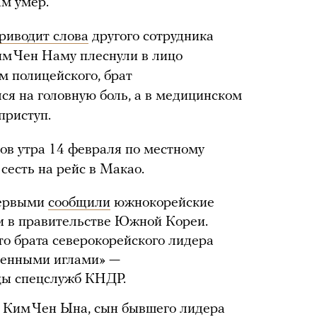
ам умер.
риводит слова
другого сотрудника
им Чен Наму плеснули в лицо
м полицейского, брат
ся на головную боль, а в медицинском
приступ.
сов утра 14 февраля по местному
сесть на рейс в Макао.
первыми
сообщили
южнокорейские
и в правительстве Южной Кореи.
то брата северокорейского лидера
ленными иглами» —
цы спецслужб КНДР.
 Ким Чен Ына, сын бывшего лидера