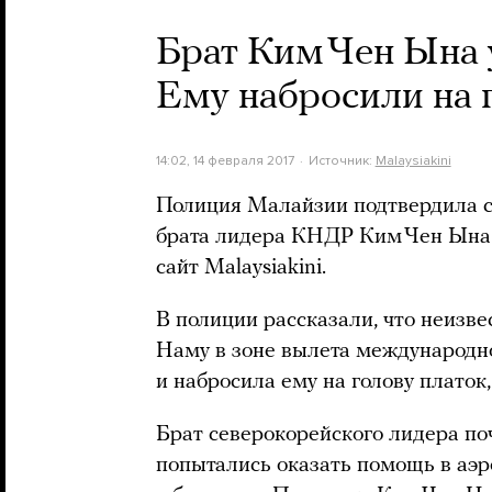
Брат Ким Чен Ына 
Ему набросили на 
14:02, 14 февраля 2017
Источник:
Malaysiakini
Полиция Малайзии подтвердила с
брата лидера КНДР Ким Чен Ына
сайт Malaysiakini.
В полиции рассказали, что неизв
Наму в зоне вылета международн
и набросила ему на голову платок
Брат северокорейского лидера по
попытались оказать помощь в аэр