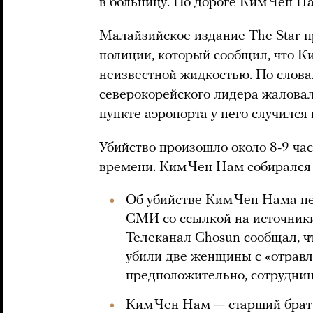
в больницу. По дороге Ким Чен Н
Малайзийское издание The Star
п
полиции, который сообщил, что К
неизвестной жидкостью. По слова
северокорейского лидера жаловал
пункте аэропорта у него случился 
Убийство произошло около 8-9 ча
времени. Ким Чен Нам собирался 
Об убийстве Ким Чен Нама 
СМИ со ссылкой на источник
Телеканал Chosun сообщал, ч
убили две женщины с «отрав
предположительно, сотрудни
Ким Чен Нам — старший брат