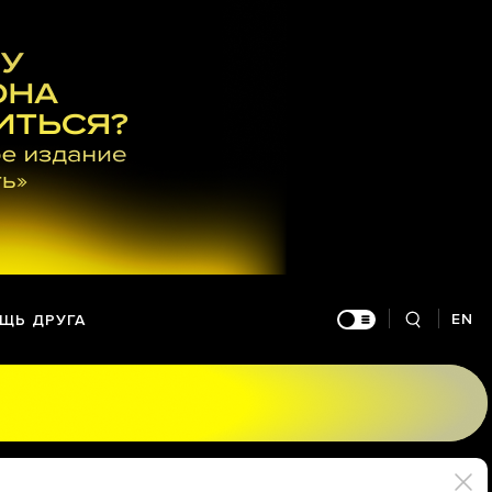
EN
ЩЬ ДРУГА