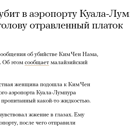
убит в аэропорту Куала-Лум
голову отравленный платок
ообщения об убийстве Ким Чен Нама,
. Об этом
сообщает
малайзийский
естная женщина подошла к Ким Чен
ого аэропорта Куала-Лумпура
, пропитанный какой-то жидкостью.
чувствовал жжение в глазах. Ему
опорту, после чего отправили