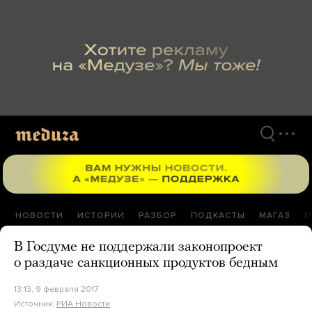
Перейти
к
материалам
НОВОСТИ
ИСТОРИИ
РАЗБОР
ПОДКАСТЫ
МАГАЗ
П
В Госдуме не поддержали законопроект
о раздаче санкционных продуктов бедным
13:13, 9 февраля 2017
Источник:
РИА Новости