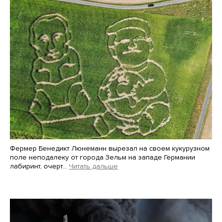
Фермер Бенедикт Люнеманн вырезал на своем кукурузном
поле неподалеку от города Зельм на западе Германии
лабиринт, очерт…
Читать дальше
Martin Meissner / AP / Scanpix / LETA