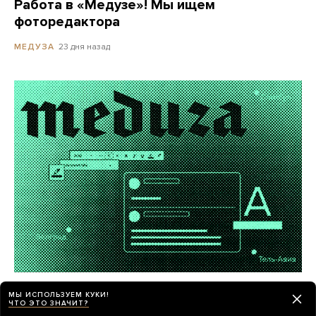
Работа в «Медузе»! Мы ищем
фоторедактора
23 дня назад
МЕДУЗА
«Медуза» ищет внештатных авторов
МЫ ИСПОЛЬЗУЕМ КУКИ!
в центрах российской эмиграции
ЧТО ЭТО ЗНАЧИТ?