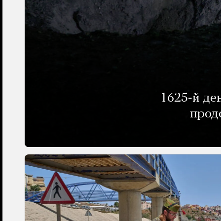
1625-й де
прод