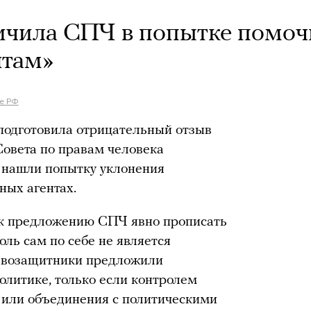
ичила СПЧ в попытке помоч
нтам»
те РФ
подготовила отрицательный отзыв
Совета по правам человека
м нашли попытку уклонения
ных агентах.
 к предложению СПЧ явно прописать
оль сам по себе не является
равозащитники предложили
политике, только если контролем
 или объединения с политическими