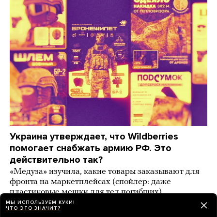
Украина утверждает, что Wildberries
помогает снабжать армию РФ. Это
действительно так?
«Медуза» изучила, какие товары заказывают для
фронта на маркетплейсах (спойлер: даже
пластиковые мешки для тел погибших)
МЫ ИСПОЛЬЗУЕМ КУКИ!
6 дней назад
ИСТОРИИ
ЧТО ЭТО ЗНАЧИТ?