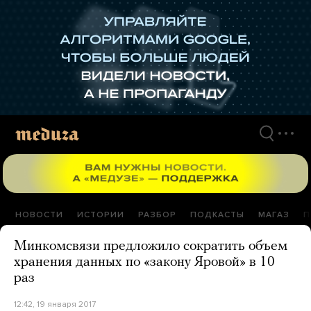
Перейти
к
материалам
НОВОСТИ
ИСТОРИИ
РАЗБОР
ПОДКАСТЫ
МАГАЗ
П
Минкомсвязи предложило сократить объем
хранения данных по «закону Яровой» в 10
раз
12:42, 19 января 2017