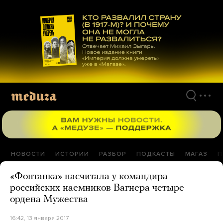
Перейти
к
материалам
НОВОСТИ
ИСТОРИИ
РАЗБОР
ПОДКАСТЫ
МАГАЗ
П
«Фонтанка» насчитала у командира
российских наемников Вагнера четыре
ордена Мужества
16:42, 13 января 2017