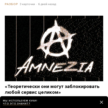
3 карточки
6 дней назад
РАЗБОР
«Теоретически они могут заблокировать
любой сервис целиком»
Этим летом Amnezia — один из самых популярных
МЫ ИСПОЛЬЗУЕМ КУКИ!
VPN-сервисов у россиян — пережил крупнейшую
ЧТО ЭТО ЗНАЧИТ?