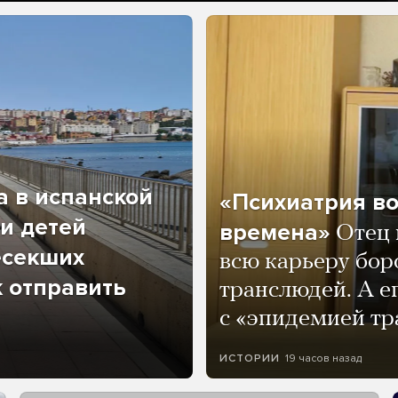
а в испанской
«Психиатрия в
и детей
времена»
Отец 
есекших
всю карьеру бор
к отправить
транслюдей. А е
с «эпидемией тр
19 часов назад
ИСТОРИИ