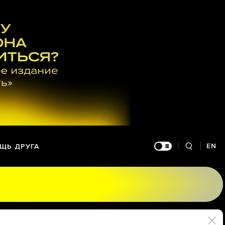
EN
ЩЬ ДРУГА