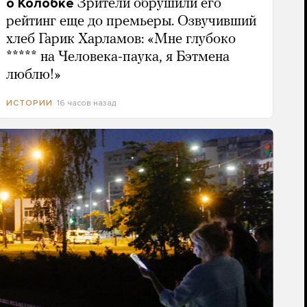
о Колобке
Зрители обрушили его
рейтинг еще до премьеры. Озвучивший
хлеб Гарик Харламов: «Мне глубоко
***** на Человека-паука, я Бэтмена
люблю!»
16 часов назад
ИСТОРИИ