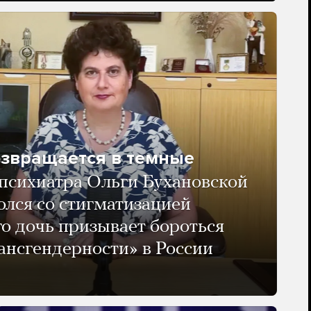
озвращается в темные
психиатра Ольги Бухановской
олся со стигматизацией
го дочь призывает бороться
ансгендерности» в России