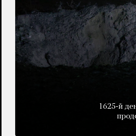
1625-й де
прод