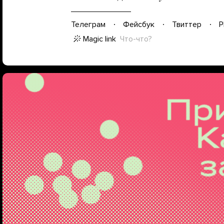
Телеграм
Фейсбук
Твиттер
P
Magic link
Что-что?