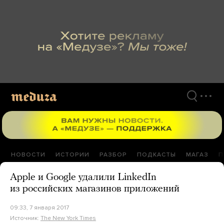
Перейти
к
материалам
НОВОСТИ
ИСТОРИИ
РАЗБОР
ПОДКАСТЫ
МАГАЗ
П
Apple и Google удалили LinkedIn
из российских магазинов приложений
09:33, 7 января 2017
Источник:
The New York Times