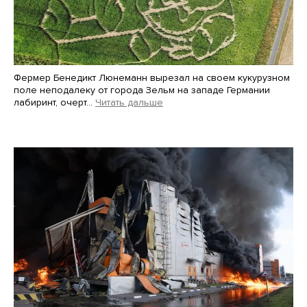
Фермер Бенедикт Люнеманн вырезал на своем кукурузном
поле неподалеку от города Зельм на западе Германии
лабиринт, очерт…
Читать дальше
Martin Meissner / AP / Scanpix / LETA