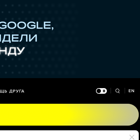
EN
ЩЬ ДРУГА