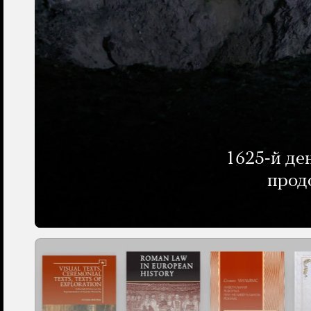
1625-й де
прод