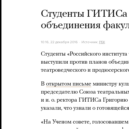
Студенты ГИТИСа 
объединения факул
10:16, 22 декабря 2016
Источник:
РБК
Студенты «Российского института
выступили против планов объедин
театроведческого и продюсерског
В
открытом письме
министру кул
председателю Союза театральных
и и. о. ректора ГИТИСа Григорию 
указали, что узнали о готовящейс
«На Ученом совете, голосовавшем 