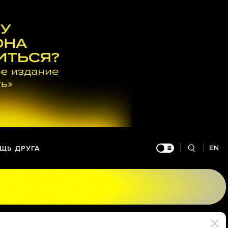
EN
ЩЬ ДРУГА