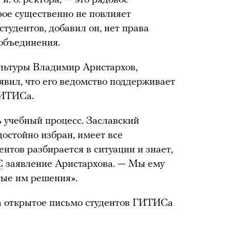
и. о. ректора, — это рядовое
ое существенно не повлияет
студентов, добавил он, нет права
объединения.
льтуры Владимир Аристархов,
явил, что его ведомство поддерживает
ГИТИСа.
ь учебный процесс. Заславский
остойно избран, имеет все
нтов разбирается в ситуации и знает,
С
заявление Аристархова. — Мы ему
ые им решения».
а открытое письмо студентов ГИТИСа