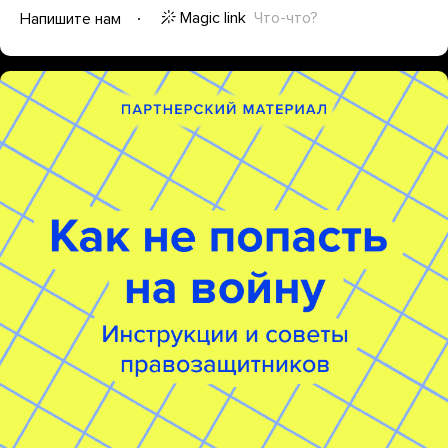
Magic link
Что-что?
Напишите нам