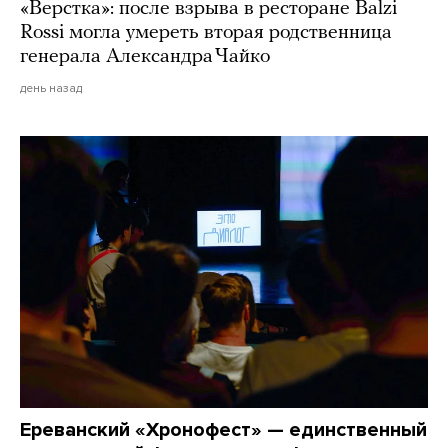
«Верстка»: после взрыва в ресторане Balzi
Rossi могла умереть вторая родственница
генерала Александра Чайко
день назад
Ереванский «Хронофест» — единственный