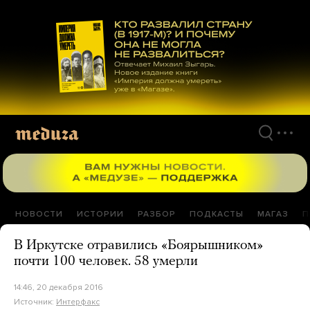
Перейти
к
материалам
НОВОСТИ
ИСТОРИИ
РАЗБОР
ПОДКАСТЫ
МАГАЗ
П
В Иркутске отравились «Боярышником»
почти 100 человек. 58 умерли
14:46, 20 декабря 2016
Источник:
Интерфакс