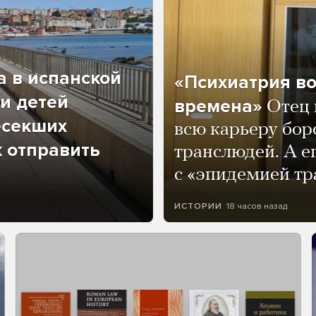
а в испанской
«Психиатрия в
и детей
времена»
Отец 
есекших
всю карьеру бор
к отправить
транслюдей. А е
с «эпидемией тр
18 часов назад
ИСТОРИИ