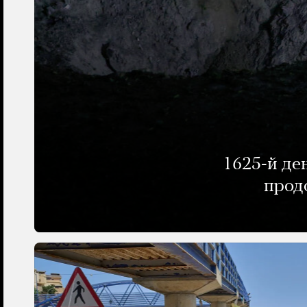
1625-й де
прод