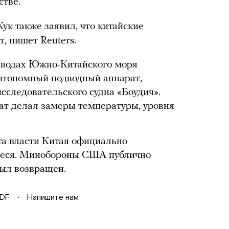
стве.
ук также заявил, что китайские
, пишет Reuters.
 водах Южно-Китайского моря
автономный подводный аппарат,
сследовательского судна «Боудич».
т делал замеры температуры, уровня
та власти Китая официально
ееся. Минобороны США публично
был возвращен.
DF
Напишите нам