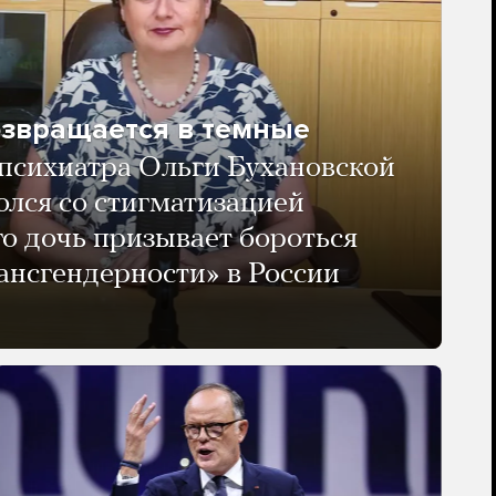
озвращается в темные
психиатра Ольги Бухановской
олся со стигматизацией
го дочь призывает бороться
ансгендерности» в России