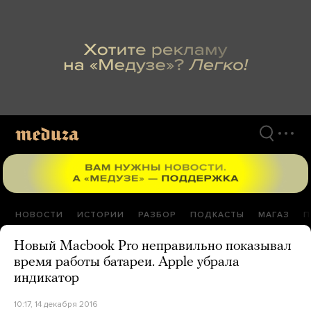
Перейти
к
материалам
НОВОСТИ
ИСТОРИИ
РАЗБОР
ПОДКАСТЫ
МАГАЗ
П
Новый Macbook Pro неправильно показывал
время работы батареи. Apple убрала
индикатор
10:17, 14 декабря 2016