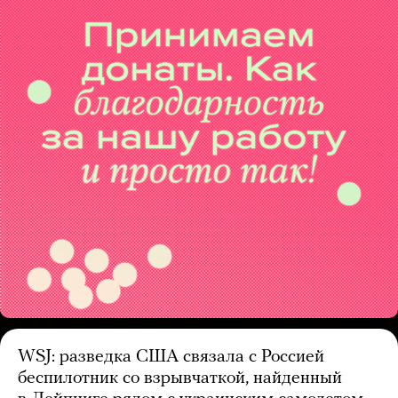
WSJ: разведка США связала с Россией
беспилотник со взрывчаткой, найденный