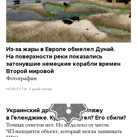
Из-за жары в Европе обмелел Дунай.
На поверхности реки показались
затонувшие немецкие корабли времен
Второй мировой
Фотографии
5 дней назад
НОВОСТИ
Украинский дрон попал по пляжу
в Геленджике. Куда он летел? Его сбили?
Точных ответов нет. Но недалеко от места
ЧП находится объект, который могла защищать