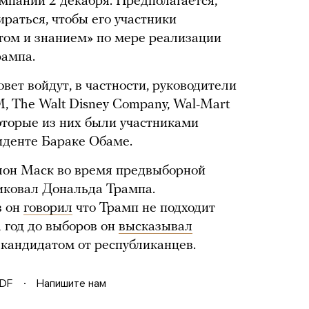
паний 2 декабря. Предполагается,
ираться, чтобы его участники
том и знанием» по мере реализации
ампа.
овет войдут, в частности, руководители
, The Walt Disney Company, Wal-Mart
которые из них были участниками
иденте Бараке Обаме.
Илон Маск во время предвыборной
иковал Дональда Трампа.
в он
говорил
что Трамп не подходит
 год до выборов он
высказывал
т кандидатом от республиканцев.
DF
Напишите нам