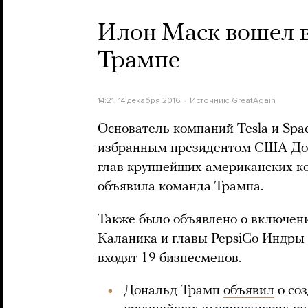
Илон Маск вошел в
Трампе
14:21, 14 декабря 2016
Источник:
GreatAgain
Основатель компаний Tesla и Sp
избранным президентом США Дон
глав крупнейших американских ко
объявила команда Трампа.
Также было объявлено о включени
Каланика и главы PepsiCo Индры 
входят 19 бизнесменов.
Дональд Трамп
объявил
о соз