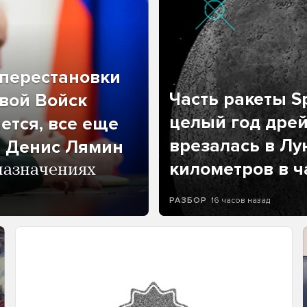
перестановки
Часть ракеты Sp
вой Войск
целый год дрей
ется, все еще
врезалась в Лу
л Денис Лямин
километров в ч
назначениях
16 часов назад
РАЗБОР