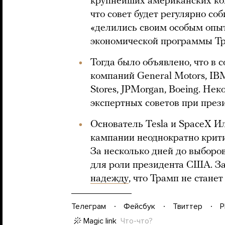
крупнейших американских ком
что совет будет регулярно соб
«делились своим особым опы
экономической программы Тр
Тогда было объявлено, что в с
компаний General Motors, IBM
Stores, JPMorgan, Boeing. Не
экспертных советов при през
Основатель Tesla и SpaceX 
кампании неоднократно крит
За несколько дней до выборо
для роли президента США. За
надежду
, что Трамп не стане
Телеграм
Фейсбук
Твиттер
P
Magic link
Что-что?