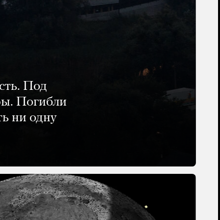
сть. Под
ры. Погибли
ть ни одну