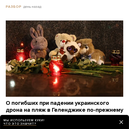
день назад
РАЗБОР
О погибших при падении украинского
дрона на пляж в Геленджике по-прежнему
известно крайне мало. Вот что удалось
МЫ ИСПОЛЬЗУЕМ КУКИ!
узнать о жертвах за три дня
ЧТО ЭТО ЗНАЧИТ?