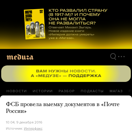
Перейти
к
материалам
НОВОСТИ
ИСТОРИИ
РАЗБОР
ПОДКАСТЫ
МАГАЗ
П
ФСБ провела выемку документов в «Почте
России»
10:04, 9 декабря 2016
Источник:
Интерфакс