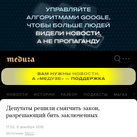
Перейти
к
материалам
НОВОСТИ
ИСТОРИИ
РАЗБОР
ПОДКАСТЫ
МАГАЗ
П
Депутаты решили смягчить закон,
разрешающий бить заключенных
17:02, 8 декабря 2016
Источник:
ТАСС