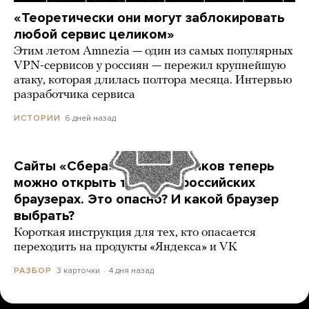
«Теоретически они могут заблокировать
любой сервис целиком»
Этим летом Amnezia — один из самых популярных
VPN-сервисов у россиян — пережил крупнейшую
атаку, которая длилась полтора месяца. Интервью
разработчика сервиса
6 дней назад
ИСТОРИИ
Сайты «Сбера» и других банков теперь
можно открыть только в российских
браузерах. Это опасно? И какой браузер
выбрать?
Короткая инструкция для тех, кто опасается
переходить на продукты «Яндекса» и VK
3 карточки
4 дня назад
РАЗБОР