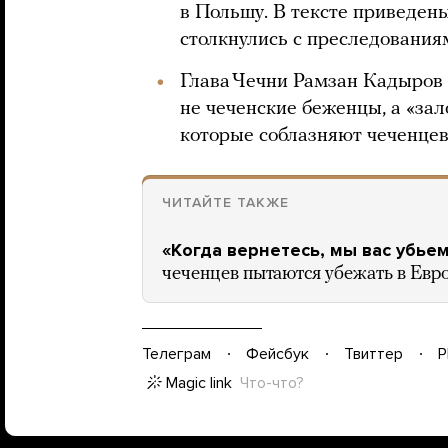
в Польшу. В тексте приведен
столкнулись с преследованиям
Глава Чечни Рамзан Кадыров з
не чеченские беженцы, а «за
которые соблазняют чеченцев
ЧИТАЙТЕ ТАКЖЕ
«Когда вернетесь, мы вас убье
чеченцев пытаются убежать в Евро
Телеграм
Фейсбук
Твиттер
P
Magic link
Что-что?