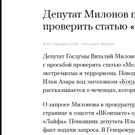
Депутат Милонов 
проверить статью 
11:33, 7 декабря 2016
Источник:
Meduza
Депутат Госдумы Виталий Милоно
с просьбой проверить статью «М
экстремизма и терроризма. Повод
Ильи Азара под заголовком
«Когд
рассказывается о чеченцах, котор
О запросе Милонова в прокурату
странице в соцсети «ВКонтакте»
о
«Лайфа». Помощник депутата Иль
факт подачи запроса. В Генпроку