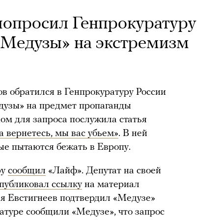
попросил Генпрокуратуру
«Медузы» на экстремизм
в обратился в Генпрокуратуру России
едузы» на предмет пропаганды
ом для запроса послужила статья
а вернетесь, мы вас убьем»
. В ней
ые пытаются бежать в Европу.
ру
сообщил
«Лайф». Депутат на своей
публиковал ссылку
на материал
я Евстигнеев подтвердил «Медузе»
ратуре сообщили «Медузе», что запрос