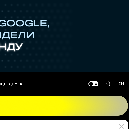
EN
ЩЬ ДРУГА