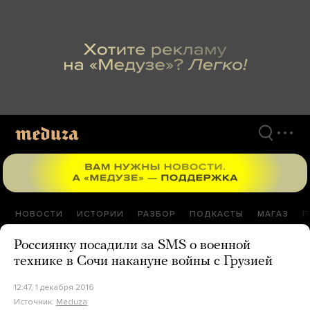
Перейти
к
материалам
НОВОСТИ
ИСТОРИИ
РАЗБОР
ПОДКАСТЫ
МАГАЗ
П
Россиянку посадили за SMS о военной
технике в Сочи накануне войны с Грузией
12:47, 1 декабря 2016
Источник:
Meduza