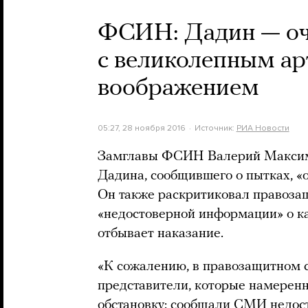
ФСИН: Дадин — оч
с великолепным а
воображением
05:27, 28 ноября 2016
Источник:
РИА Новости
Замглавы ФСИН Валерий Максим
Дадина, сообщившего о пытках, «
Он также раскритиковал правоза
«недостоверной информации» о ка
отбывает наказание.
«К сожалению, в правозащитном 
представители, которые намерен
обстановку: сообщали СМИ недо