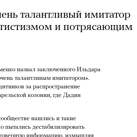
ень талантливый имитатор
ртистизмом и потрясающим
енко назвал заключенного Ильдара
очень талантливым имитатором».
щитников за распространение
рельской колонии, где Дадин
сообществе нашлись и такие
но пытались дестабилизировать
стоверную информацию, измышляя