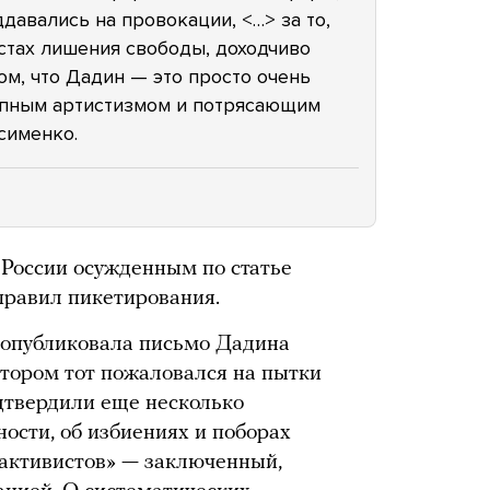
давались на провокации, <…> за то,
естах лишения свободы, доходчиво
ом, что Дадин — это просто очень
епным артистизмом и потрясающим
сименко.
России осужденным по статье
правил пикетирования.
 опубликовала письмо Дадина
отором тот пожаловался на пытки
дтвердили еще несколько
ости, об избиениях и поборах
«активистов» — заключенный,