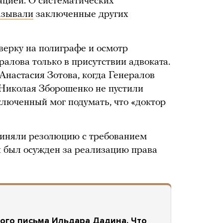
ацией. О систематических
азывали
заключенные других
верку на полиграфе и осмотр
ралова только в присутствии адвоката.
Анастасия Зотова, когда Генералов
 Николая Зборошенко не пустили
аключенный мог подумать, что «доктор
иняли резолюцию с требованием
он был осужден за реализацию права
ого письма Ильдара Дадина. Что