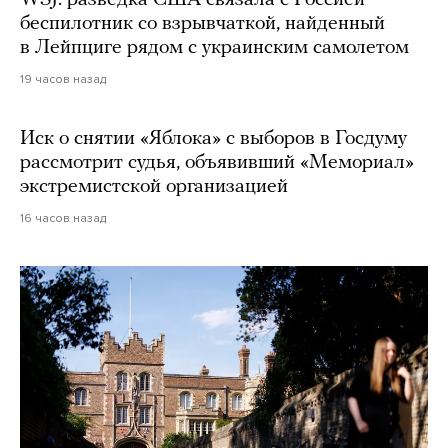
WSJ: разведка США связала с Россией
беспилотник со взрывчаткой, найденный
в Лейпциге рядом с украинским самолетом
19 часов назад
Иск о снятии «Яблока» с выборов в Госдуму
рассмотрит судья, объявивший «Мемориал»
экстремистской организацией
16 часов назад