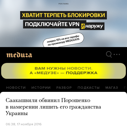
Перейти
к
материалам
НОВОСТИ
ИСТОРИИ
РАЗБОР
ПОДКАСТЫ
МАГАЗ
П
Саакашвили обвинил Порошенко
в намерении лишить его гражданства
Украины
06:38, 17 ноября 2016