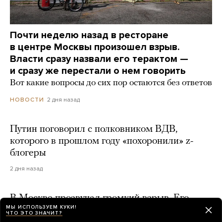
Почти неделю назад в ресторане
в центре Москвы произошел взрыв.
Власти сразу назвали его терактом —
и сразу же перестали о нем говорить
Вот какие вопросы до сих пор остаются без ответов
2 дня назад
НОВОСТИ
Путин поговорил с полковником ВДВ,
которого в прошлом году «похоронили» z-
блогеры
2 дня назад
В Москве прозвучал громкий взрыв. Его
МЫ ИСПОЛЬЗУЕМ КУКИ!
слышали в разных частях города. Что это
ЧТО ЭТО ЗНАЧИТ?