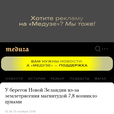
Перейти
к
материалам
НОВОСТИ
ИСТОРИИ
РАЗБОР
ПОДКАСТЫ
МАГАЗ
П
У берегов Новой Зеландии из-за
землетрясения магнитудой 7,8 возникло
цунами
13:34, 13 ноября 2016