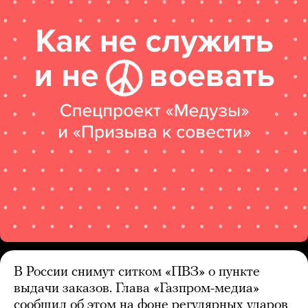
В России снимут ситком «ПВЗ» о пункте
выдачи заказов. Глава «Газпром-медиа»
сообщил об этом на фоне регулярных ударов