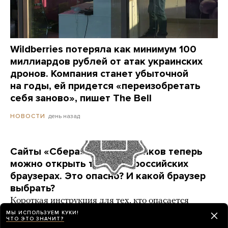
Wildberries потеряла как минимум 100
миллиардов рублей от атак украинских
дронов. Компания станет убыточной
на годы, ей придется «переизобретать
себя заново», пишет The Bell
день назад
НОВОСТИ
Сайты «Сбера» и других банков теперь
можно открыть только в российских
браузерах. Это опасно? И какой браузер
выбрать?
Короткая инструкция для тех, кто опасается
переходить на продукты «Яндекса» и VK
МЫ ИСПОЛЬЗУЕМ КУКИ!
ЧТО ЭТО ЗНАЧИТ?