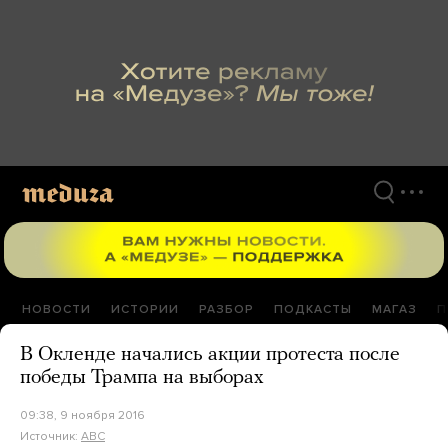
Перейти
к
материалам
НОВОСТИ
ИСТОРИИ
РАЗБОР
ПОДКАСТЫ
МАГАЗ
П
В Окленде начались акции протеста после
победы Трампа на выборах
09:38, 9 ноября 2016
Источник:
ABC