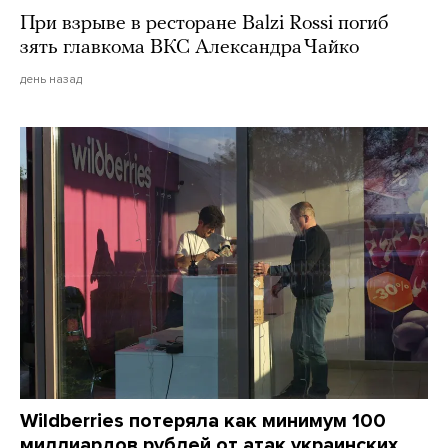
При взрыве в ресторане Balzi Rossi погиб
зять главкома ВКС Александра Чайко
день назад
Wildberries потеряла как минимум 100
миллиардов рублей от атак украинских