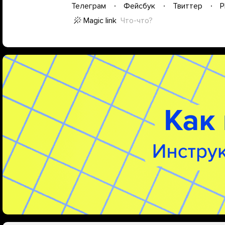
Телеграм
Фейсбук
Твиттер
P
Magic link
Что-что?