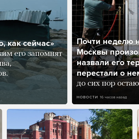
Почти неделю н
, как сейчас»
Москвы произош
ким его запомнят
назвали его те
ва,
перестали о не
ов.
до сих пор остаю
16 часов назад
НОВОСТИ