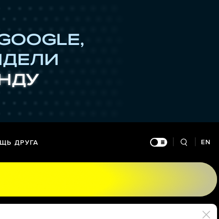
EN
ЩЬ ДРУГА