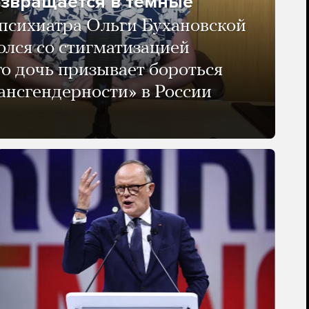
озвращается в темные
психиатра Ольги Бухановской
олся со стигматизацией
го дочь призывает бороться
ансгендерности» в России