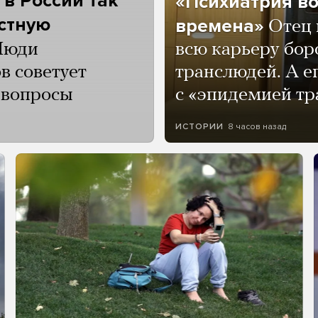
 в России так
«Психиатрия в
астную
времена»
Отец 
Люди
всю карьеру бор
в советует
транслюдей. А е
и вопросы
с «эпидемией тр
8 часов назад
ИСТОРИИ