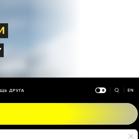
EN
ЩЬ ДРУГА