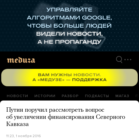
Перейти
к
материалам
НОВОСТИ
ИСТОРИИ
РАЗБОР
ПОДКАСТЫ
МАГАЗ
П
Путин поручил рассмотреть вопрос
об увеличении финансирования Северного
Кавказа
11:23, 1 ноября 2016