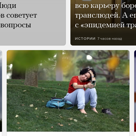
Люди
всю карьеру бор
в советует
транслюдей. А е
и вопросы
с «эпидемией тр
7 часов назад
ИСТОРИИ