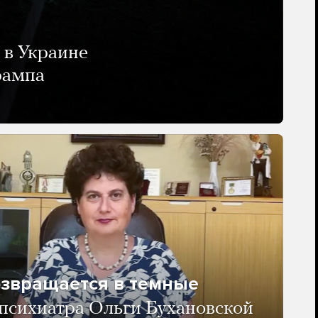
 в Украине
рампа
озвращается в темные
психиатра Ольги Бухановской