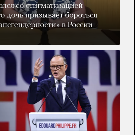
олся со стигматизацией
го дочь призывает бороться
ансгендерности» в России