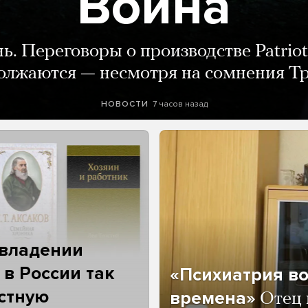
Война
нь. Переговоры о производстве Patriot
олжаются — несмотря на сомнения Т
7 часов назад
НОВОСТИ
 владении
 в России так
«Психиатрия в
астную
времена»
Отец 