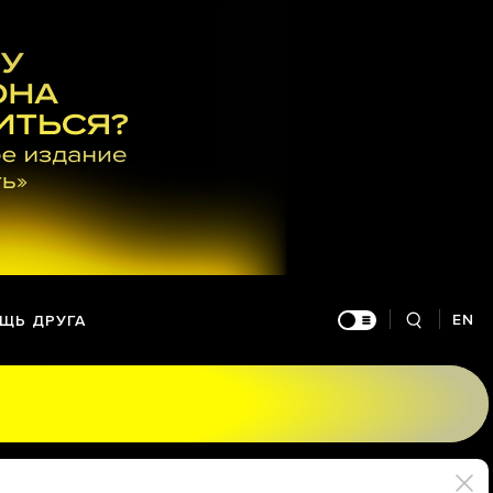
EN
ЩЬ ДРУГА