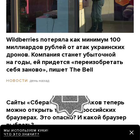
Wildberries потеряла как минимум 100
миллиардов рублей от атак украинских
дронов. Компания станет убыточной
на годы, ей придется «переизобретать
себя заново», пишет The Bell
день назад
НОВОСТИ
Сайты «Сбера» и других банков теперь
можно открыть только в российских
браузерах. Это опасно? И какой браузер
выбрать?
МЫ ИСПОЛЬЗУЕМ КУКИ!
Короткая инструкция для тех, кто опасается
ЧТО ЭТО ЗНАЧИТ?
переходить на продукты «Яндекса» и VK