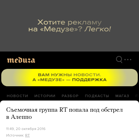
Перейти
к
материалам
НОВОСТИ
ИСТОРИИ
РАЗБОР
ПОДКАСТЫ
МАГАЗ
П
Съемочная группа RT попала под обстрел
в Алеппо
11:49, 20 октября 2016
Источник:
RT