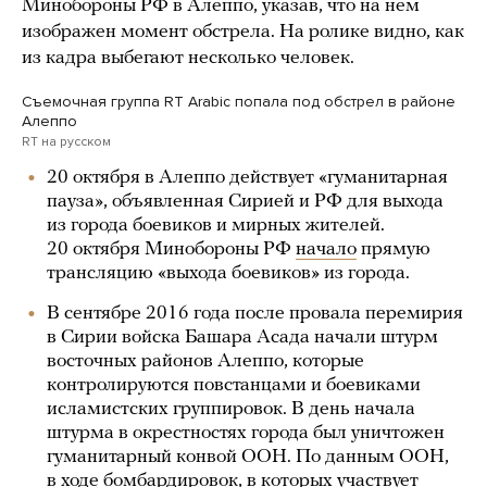
Минобороны РФ в Алеппо, указав, что на нем
изображен момент обстрела. На ролике видно, как
из кадра выбегают несколько человек.
Съемочная группа RT Arabic попала под обстрел в районе
Алеппо
RT на русском
20 октября в Алеппо действует «гуманитарная
пауза», объявленная Сирией и РФ для выхода
из города боевиков и мирных жителей.
20 октября Минобороны РФ
начало
прямую
трансляцию «выхода боевиков» из города.
В сентябре 2016 года после провала перемирия
в Сирии войска Башара Асада начали штурм
восточных районов Алеппо, которые
контролируются повстанцами и боевиками
исламистских группировок. В день начала
штурма в окрестностях города был уничтожен
гуманитарный конвой ООН. По данным ООН,
в ходе бомбардировок, в которых участвует