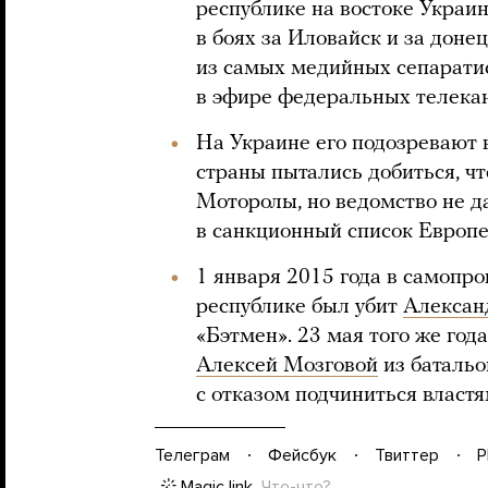
республике на востоке Украин
в боях за Иловайск и за дон
из самых медийных сепарати
в эфире федеральных телека
На Украине его подозревают 
страны пытались добиться, ч
Моторолы, но ведомство не да
в санкционный список Европе
1 января 2015 года в самопр
республике был убит
Алексан
«Бэтмен». 23 мая того же год
Алексей Мозговой
из батальо
с отказом подчиниться власт
Телеграм
Фейсбук
Твиттер
P
Magic link
Что-что?