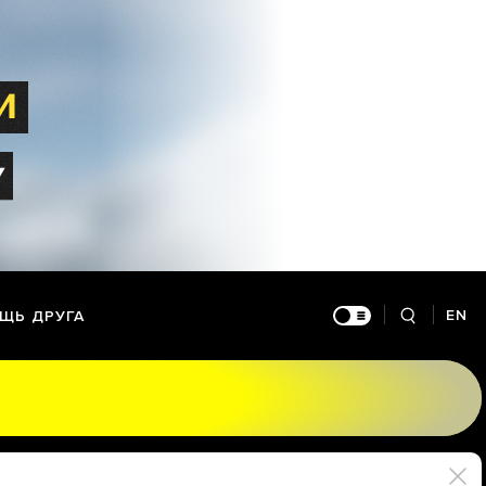
EN
ЩЬ ДРУГА