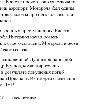
ы. В числе прочего, оно участвовало
ецкий аэропорт. Моторола был одним
стов. Сюжеты про него
показывали
налов.
в военных преступлениях. Власти
тобы Интерпол начал розыск
ло своего согласия. Моторола внесен
йского союза.
овозглашенной Луганской народной
др Беднов
, командир группы
а в результате покушения погиб
на «Призрак». Их смерти связывали
ям ЛНР.
DF
Напишите нам