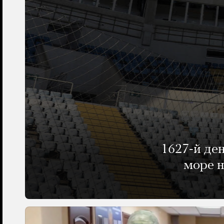
1627-й де
море н