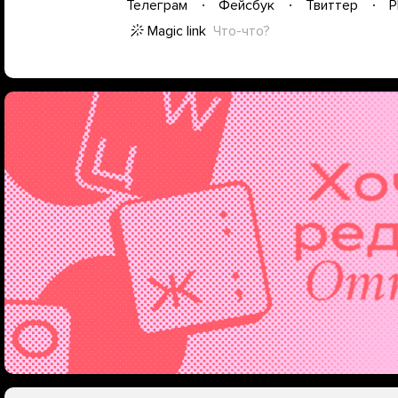
Телеграм
Фейсбук
Твиттер
P
Magic link
Что-что?