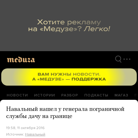
Перейти
к
материалам
НОВОСТИ
ИСТОРИИ
РАЗБОР
ПОДКАСТЫ
МАГАЗ
П
Навальный нашел у генерала пограничной
службы дачу на границе
19:58, 11 октября 2016
Источник:
Навальный