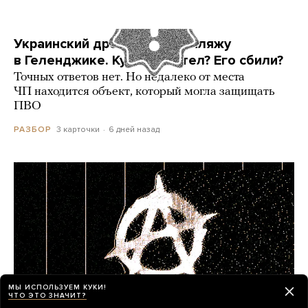
Украинский дрон попал по пляжу
в Геленджике. Куда он летел? Его сбили?
Точных ответов нет. Но недалеко от места
ЧП находится объект, который могла защищать
ПВО
3 карточки
6 дней назад
РАЗБОР
МЫ ИСПОЛЬЗУЕМ КУКИ!
ЧТО ЭТО ЗНАЧИТ?