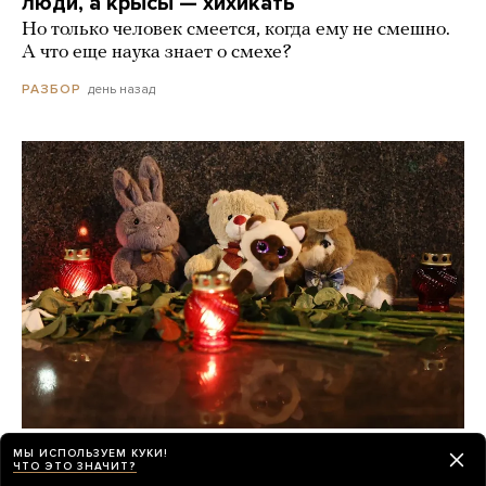
люди, а крысы — хихикать
Но только человек смеется, когда ему не смешно.
А что еще наука знает о смехе?
день назад
РАЗБОР
О погибших при падении украинского
МЫ ИСПОЛЬЗУЕМ КУКИ!
ЧТО ЭТО ЗНАЧИТ?
дрона на пляж в Геленджике по-прежнему