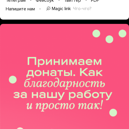
Телеграм
Фейсбук
Твиттер
PDF
Magic link
Что-что?
Напишите нам