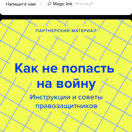
Magic link
Что-что?
Напишите нам