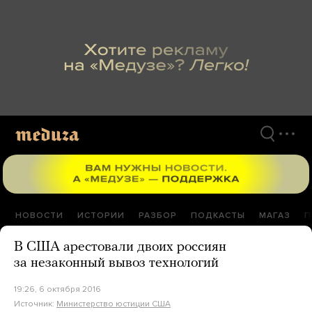
Перейти
к
материалам
НОВОСТИ
ИСТОРИИ
РАЗБОР
ПОДКАСТЫ
МАГАЗ
П
В США арестовали двоих россиян
за незаконный вывоз технологий
19:26, 6 октября 2016
Источник:
Министерство юстиции США