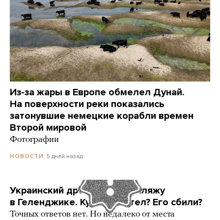
Из-за жары в Европе обмелел Дунай.
На поверхности реки показались
затонувшие немецкие корабли времен
Второй мировой
Фотографии
5 дней назад
НОВОСТИ
Украинский дрон попал по пляжу
в Геленджике. Куда он летел? Его сбили?
Точных ответов нет. Но недалеко от места