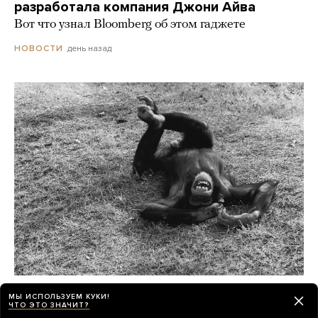
разработала компания Джони Айва
Вот что узнал Bloomberg об этом гаджете
день назад
НОВОСТИ
Шимпанзе и гориллы умеют смеяться как
МЫ ИСПОЛЬЗУЕМ КУКИ!
люди, а крысы — хихикать
ЧТО ЭТО ЗНАЧИТ?