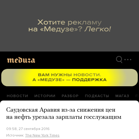
Перейти
к
материалам
НОВОСТИ
ИСТОРИИ
РАЗБОР
ПОДКАСТЫ
МАГАЗ
П
Саудовская Аравия из-за снижения цен
на нефть урезала зарплаты госслужащим
09:58, 27 сентября 2016
Источник:
The New York Times