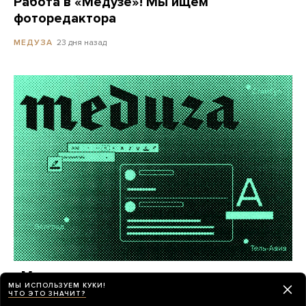
Работа в «Медузе»! Мы ищем
фоторедактора
23 дня назад
МЕДУЗА
«Медуза» ищет внештатных авторов
МЫ ИСПОЛЬЗУЕМ КУКИ!
в центрах российской эмиграции
ЧТО ЭТО ЗНАЧИТ?