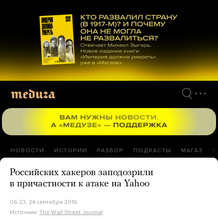
Перейти
к
материалам
НОВОСТИ
ИСТОРИИ
РАЗБОР
ПОДКАСТЫ
МАГАЗ
П
Российских хакеров заподозрили
в причастности к атаке на Yahoo
06:23, 24 сентября 2016
Источник:
The Wall Street Journal