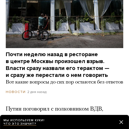
Почти неделю назад в ресторане
в центре Москвы произошел взрыв.
Власти сразу назвали его терактом —
и сразу же перестали о нем говорить
Вот какие вопросы до сих пор остаются без ответов
2 дня назад
НОВОСТИ
Путин поговорил с полковником ВДВ,
которого в прошлом году «похоронили» z-
МЫ ИСПОЛЬЗУЕМ КУКИ!
блогеры
ЧТО ЭТО ЗНАЧИТ?