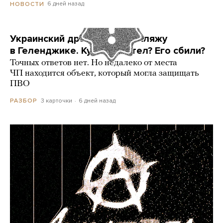
6 дней назад
НОВОСТИ
Украинский дрон попал по пляжу
в Геленджике. Куда он летел? Его сбили?
Точных ответов нет. Но недалеко от места
ЧП находится объект, который могла защищать
ПВО
3 карточки
6 дней назад
РАЗБОР