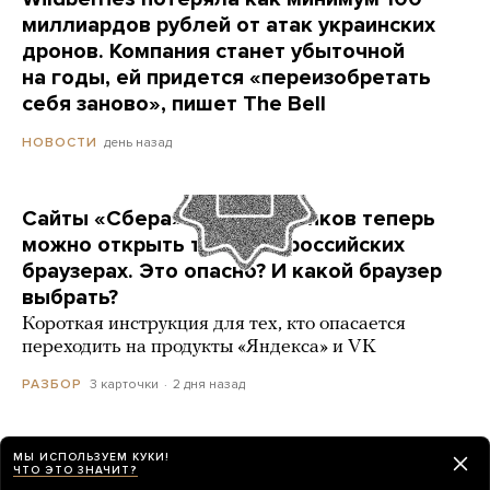
миллиардов рублей от атак украинских
дронов. Компания станет убыточной
на годы, ей придется «переизобретать
себя заново», пишет The Bell
день назад
НОВОСТИ
Сайты «Сбера» и других банков теперь
можно открыть только в российских
браузерах. Это опасно? И какой браузер
выбрать?
Короткая инструкция для тех, кто опасается
переходить на продукты «Яндекса» и VK
3 карточки
2 дня назад
РАЗБОР
МЫ ИСПОЛЬЗУЕМ КУКИ!
ЧТО ЭТО ЗНАЧИТ?