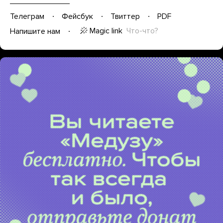
Телеграм
Фейсбук
Твиттер
PDF
Magic link
Что-что?
Напишите нам