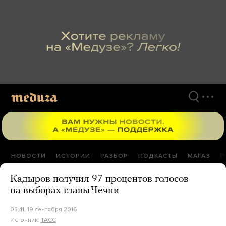
Перейти
к
материалам
НОВОСТИ
ИСТОРИИ
РАЗБОР
ПОДКАСТЫ
МАГАЗ
П
Кадыров получил 97 процентов голосов
на выборах главы Чечни
05:41, 19 сентября 2016
Источник:
ТАСС