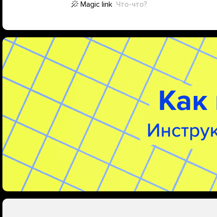
Magic link
Что-что?