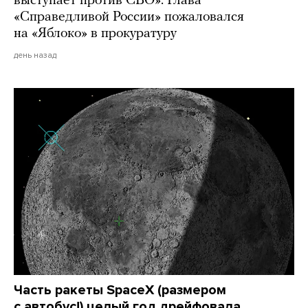
выступает против СВО». Глава
«Справедливой России» пожаловался
на «Яблоко» в прокуратуру
день назад
Часть ракеты SpaceX (размером
с автобус!) целый год дрейфовала