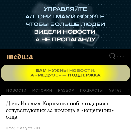
Перейти
к
материалам
НОВОСТИ
ИСТОРИИ
РАЗБОР
ПОДКАСТЫ
МАГАЗ
П
Дочь Ислама Каримова поблагодарила
сочувствующих за помощь в «исцелении»
отца
07:27, 31 августа 2016