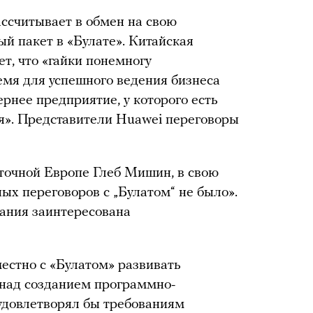
ассчитывает в обмен на свою
й пакет в «Булате». Китайская
т, что «гайки понемногу
емя для успешного ведения бизнеса
рнее предприятие, у которого есть
ля». Представители Huawei переговоры
сточной Европе Глеб Мишин, в свою
ых переговоров с „Булатом“ не было».
пания заинтересована
местно с «Булатом» развивать
 над созданием программно-
удовлетворял бы требованиям