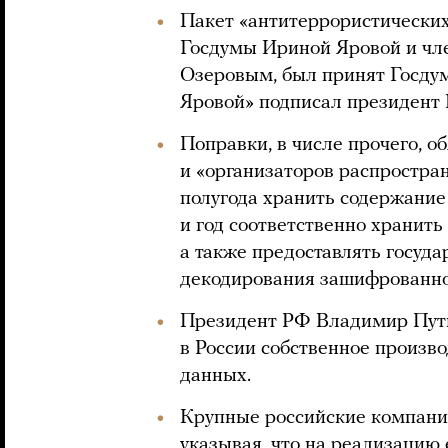
Пакет «антитеррористических
Госдумы Ириной Яровой и чл
Озеровым, был принят Госдум
Яровой» подписал президент 
Поправки, в числе прочего, о
и «организаторов распростра
полугода хранить содержание
и год соответственно хранить
а также предоставлять госуд
декодирования зашифрованно
Президент РФ Владимир Пути
в России собственное произв
данных.
Крупные российские компании
указывая, что на реализацию