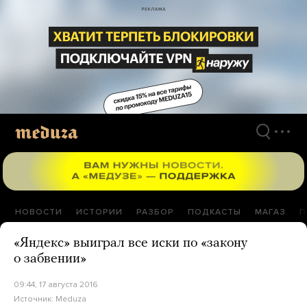
Перейти
к
материалам
НОВОСТИ
ИСТОРИИ
РАЗБОР
ПОДКАСТЫ
МАГАЗ
П
«Яндекс» выиграл все иски по «закону
о забвении»
09:44, 17 августа 2016
Источник:
Meduza