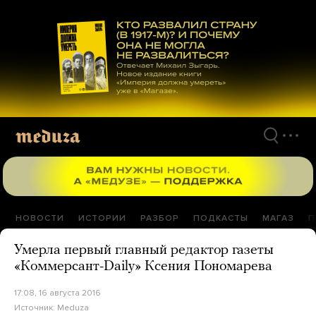
Перейти
к
материалам
НОВОСТИ
ИСТОРИИ
РАЗБОР
ПОДКАСТЫ
МАГАЗ
П
Умерла первый главный редактор газеты
«Коммерсант-Daily» Ксения Пономарева
17:08, 16 августа 2016
Источник:
Meduza