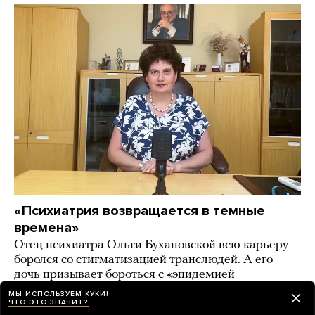
«Психиатрия возвращается в темные
времена»
Отец психиатра Ольги Бухановской всю карьеру
боролся со стигматизацией транслюдей. А его
дочь призывает бороться с «эпидемией
трансгендерности» в России
МЫ ИСПОЛЬЗУЕМ КУКИ!
ЧТО ЭТО ЗНАЧИТ?
2 дня назад
ИСТОРИИ