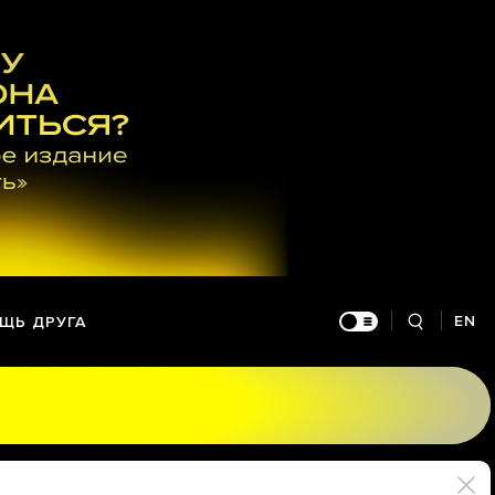
EN
ЩЬ ДРУГА