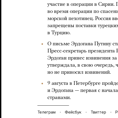
участие в операции в Сирии.
во время операции по спасен
морской пехотинец. Россия вв
запрещены поставки турецких
в Турцию.
О письме Эрдогана Путину ста
Пресс-секретарь президента
Эрдоган принес извинения за 
утверждала, в свою очередь, 
но не приносил извинений.
9 августа в Петербурге пройд
и Эрдогана — первая с начал
странами.
Телеграм
Фейсбук
Твиттер
P