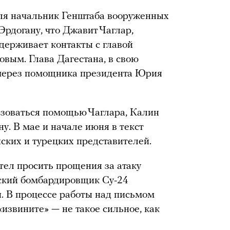
еля начальник Генштаба вооруженных
Эрдогану, что Джавит Чаглар,
держивает контакты с главой
вым. Глава Дагестана, в свою
 через помощника президента Юрия
ьзоваться помощью Чаглара, Калин
у. В мае и начале июня в текст
ских и турецких представителей.
отел просить прощения за атаку
йский бомбардировщик Су-24
. В процессе работы над письмом
извините» — не такое сильное, как