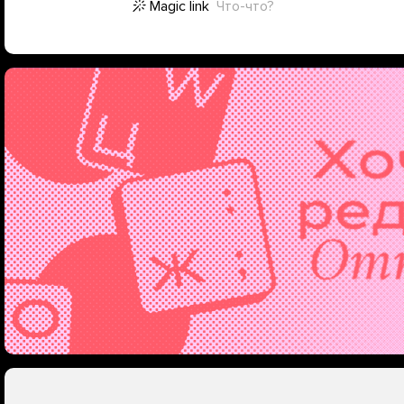
Magic link
Что-что?