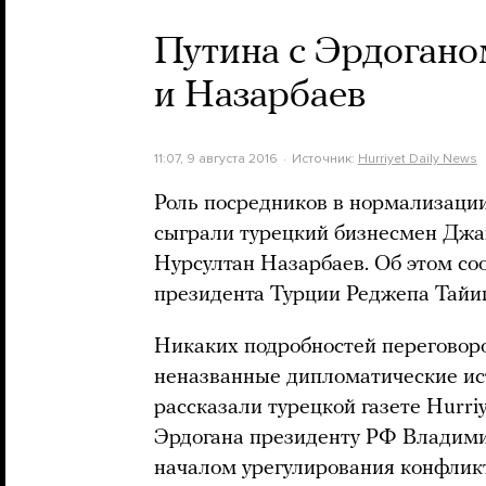
Путина с Эрдоган
и Назарбаев
11:07, 9 августа 2016
Источник:
Hurriyet Daily News
Роль посредников в нормализаци
сыграли турецкий бизнесмен Джав
Нурсултан Назарбаев. Об этом с
президента Турции Реджепа Тайи
Никаких подробностей переговоро
неназванные дипломатические ис
рассказали турецкой газете Hurri
Эрдогана президенту РФ Владими
началом урегулирования конфлик