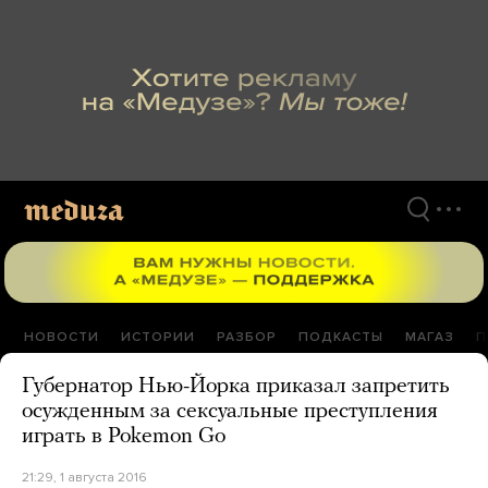
Перейти
к
материалам
НОВОСТИ
ИСТОРИИ
РАЗБОР
ПОДКАСТЫ
МАГАЗ
П
Губернатор Нью-Йорка приказал запретить
осужденным за сексуальные преступления
играть в Pokemon Go
21:29, 1 августа 2016