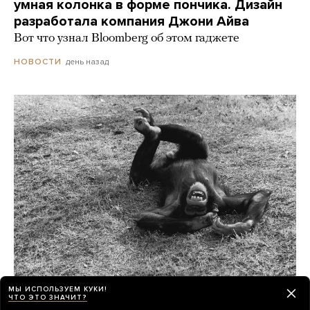
умная колонка в форме пончика. Дизайн
разработала компания Джони Айва
Вот что узнал Bloomberg об этом гаджете
день назад
НОВОСТИ
МЫ ИСПОЛЬЗУЕМ КУКИ!
Шимпанзе и гориллы умеют смеяться как
ЧТО ЭТО ЗНАЧИТ?