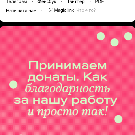
Телеграм
Фейсбук
Твиттер
PDF
Magic link
Что-что?
Напишите нам