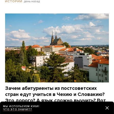
день назад
ИСТОРИИ
Зачем абитуриенты из постсоветских
стран едут учиться в Чехию и Словакию?
Это дорого? А язык сложно выучить? Вот
что говорят они сами
МЫ ИСПОЛЬЗУЕМ КУКИ!
ЧТО ЭТО ЗНАЧИТ?