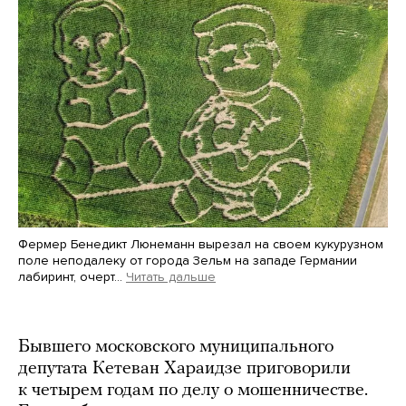
Фермер Бенедикт Люнеманн вырезал на своем кукурузном
поле неподалеку от города Зельм на западе Германии
лабиринт, очерт…
Читать дальше
Martin Meissner / AP / Scanpix / LETA
Бывшего московского муниципального
депутата Кетеван Хараидзе приговорили
к четырем годам по делу о мошенничестве.