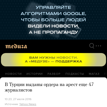
Перейти
к
материалам
НОВОСТИ
ИСТОРИИ
РАЗБОР
ПОДКАСТЫ
МАГАЗ
П
В Турции выданы ордера на арест еще 47
журналистов
10:23, 27 июля 2016
Источник:
Yahoo News